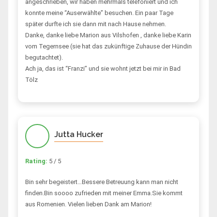
angeschrieben, wir haben mehrmals telefoniert und ich
konnte meine “Auserwählte” besuchen. Ein paar Tage
später durfte ich sie dann mit nach Hause nehmen.
Danke, danke liebe Marion aus Vilshofen , danke liebe Karin
vom Tegernsee (sie hat das zukünftige Zuhause der Hündin
begutachtet).
Ach ja, das ist “Franzi” und sie wohnt jetzt bei mir in Bad
Tölz
Jutta Hucker
Rating:
5 / 5
Bin sehr begeistert…Bessere Betreuung kann man nicht
finden.Bin soooo zufrieden mit meiner Emma.Sie kommt
aus Romenien. Vielen lieben Dank am Marion!